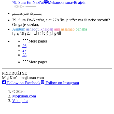
79. Sura En-Nazi'at
Mekanska sura
/
46 ajeta
﷽
79. Sura En-Nazi'at, ajet 27
A šta je teže: vas ili nebo stvoriti?
On ga je sazdao,
Aantum
ashaddu
khalqan
ami
assamao
banaha
أَأَنْتُمْ أَشَدُّ خَلْقًا أَمِ السَّمَاءُ ۚ بَنَاهَا
More pages
26
27
28
More pages
PRIDRUŽI SE
Moj Kur'an
mojkuran.com
Follow on Facebook
Follow on Instagram
©
2026
Mojkuran.com
Vaktija.ba