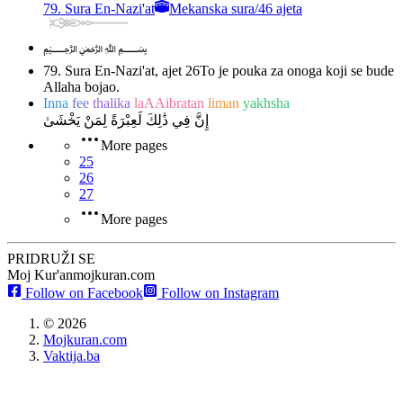
79. Sura En-Nazi'at
Mekanska sura
/
46 ajeta
﷽
79. Sura En-Nazi'at, ajet 26
To je pouka za onoga koji se bude
Allaha bojao.
Inna
fee
thalika
laAAibratan
liman
yakhsha
إِنَّ فِي ذَٰلِكَ لَعِبْرَةً لِمَنْ يَخْشَىٰ
More pages
25
26
27
More pages
PRIDRUŽI SE
Moj Kur'an
mojkuran.com
Follow on Facebook
Follow on Instagram
©
2026
Mojkuran.com
Vaktija.ba