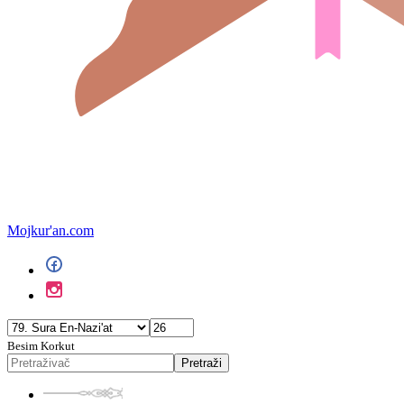
Mojkur'an.com
Besim Korkut
Pretraži