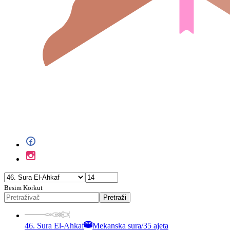
Besim Korkut
Pretraži
46. Sura El-Ahkaf
Mekanska sura
/
35 ajeta