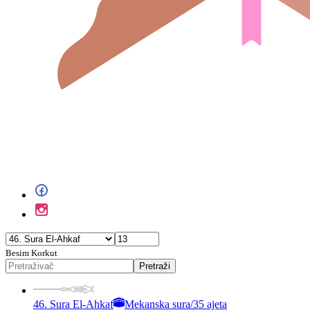
Besim Korkut
Pretraži
46. Sura El-Ahkaf
Mekanska sura
/
35 ajeta