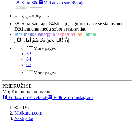
38. Sura Sād
Mekanska sura
/
88 ajeta
﷽
38. Sura Sād, ajet 64
Istina je, sigurno, da će se stanovnici
Džehennema među sobom raspravljati.
Inna
thalika
lahaqqun
takhasumu
ahli
annar
إِنَّ ذَٰلِكَ لَحَقٌّ تَخَاصُمُ أَهْلِ النَّارِ
More pages
63
64
65
More pages
PRIDRUŽI SE
Moj Kur'an
mojkuran.com
Follow on Facebook
Follow on Instagram
©
2026
Mojkuran.com
Vaktija.ba