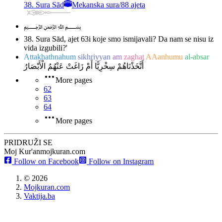
38. Sura Sād
Mekanska sura
/
88 ajeta
﷽
38. Sura Sād, ajet 63
i koje smo ismijavali? Da nam se nisu iz
vida izgubili?'
Attakhathnahum
sikhriyyan
am
zaghat
AAanhumu
al-absar
أَتَّخَذْنَاهُمْ سِخْرِيًّا أَمْ زَاغَتْ عَنْهُمُ الْأَبْصَارُ
More pages
62
63
64
More pages
PRIDRUŽI SE
Moj Kur'an
mojkuran.com
Follow on Facebook
Follow on Instagram
©
2026
Mojkuran.com
Vaktija.ba