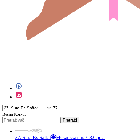
Besim Korkut
Pretraži
37. Sura Es-Saffat
Mekanska sura
/
182 ajeta