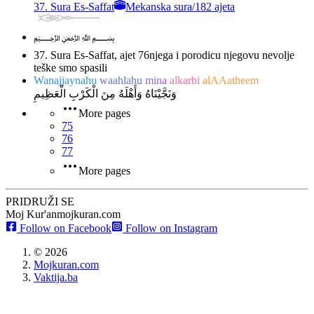
37. Sura Es-Saffat
Mekanska sura
/
182 ajeta
﷽
37. Sura Es-Saffat, ajet 76
njega i porodicu njegovu nevolje
teške smo spasili
Wanajjaynahu
waahlahu
mina
alkarbi
alAAatheem
وَنَجَّيْنَاهُ وَأَهْلَهُ مِنَ الْكَرْبِ الْعَظِيمِ
More pages
75
76
77
More pages
PRIDRUŽI SE
Moj Kur'an
mojkuran.com
Follow on Facebook
Follow on Instagram
©
2026
Mojkuran.com
Vaktija.ba