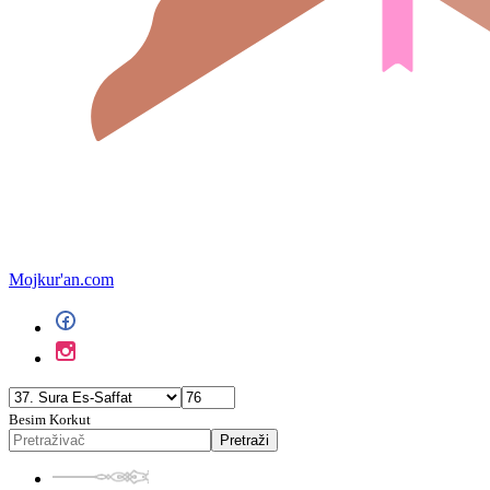
Mojkur'an.com
Besim Korkut
Pretraži