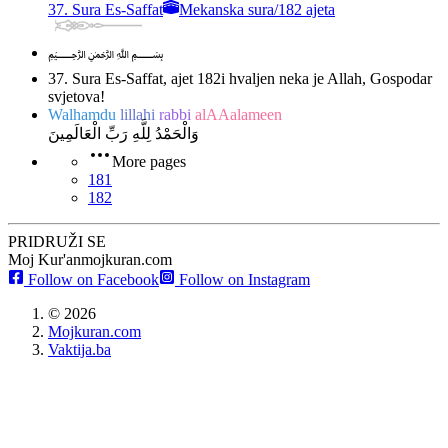
37. Sura Es-Saffat
Mekanska sura
/
182 ajeta
﷽
37. Sura Es-Saffat, ajet 182
i hvaljen neka je Allah, Gospodar
svjetova!
Walhamdu
lillahi
rabbi
alAAalameen
وَالْحَمْدُ لِلَّهِ رَبِّ الْعَالَمِينَ
More pages
181
182
PRIDRUŽI SE
Moj Kur'an
mojkuran.com
Follow on Facebook
Follow on Instagram
©
2026
Mojkuran.com
Vaktija.ba