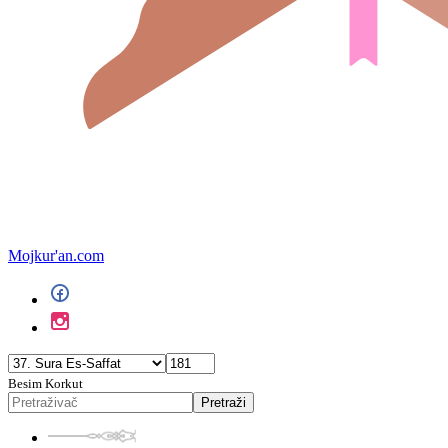
Mojkur'an.com
Besim Korkut
Pretraži