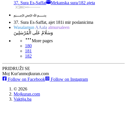
37. Sura Es-Saffat
Mekanska sura
/
182 ajeta
﷽
37. Sura Es-Saffat, ajet 181
i mir poslanicima
Wasalamun
AAala
almursaleen
وَسَلَامٌ عَلَى الْمُرْسَلِينَ
More pages
180
181
182
PRIDRUŽI SE
Moj Kur'an
mojkuran.com
Follow on Facebook
Follow on Instagram
©
2026
Mojkuran.com
Vaktija.ba