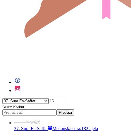
Besim Korkut
Pretraži
37. Sura Es-Saffat
Mekanska sura
/
182 ajeta