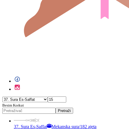
Besim Korkut
Pretraži
37. Sura Es-Saffat
Mekanska sura
/
182 ajeta