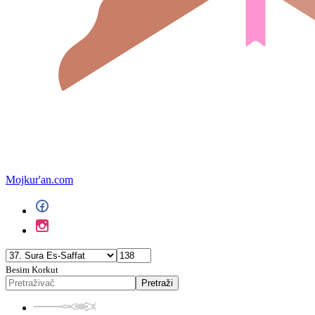
Mojkur'an.com
Besim Korkut
Pretraži