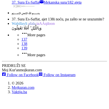
37. Sura Es-Saffat
Mekanska sura
/
182 ajeta
﷽
37. Sura Es-Saffat, ajet 138
i noću, pa zašto se ne urazumite?
Wabillayli
afala
taAAqiloon
وَبِاللَّيْلِ ۗ أَفَلَا تَعْقِلُونَ
More pages
137
138
139
More pages
PRIDRUŽI SE
Moj Kur'an
mojkuran.com
Follow on Facebook
Follow on Instagram
©
2026
Mojkuran.com
Vaktija.ba