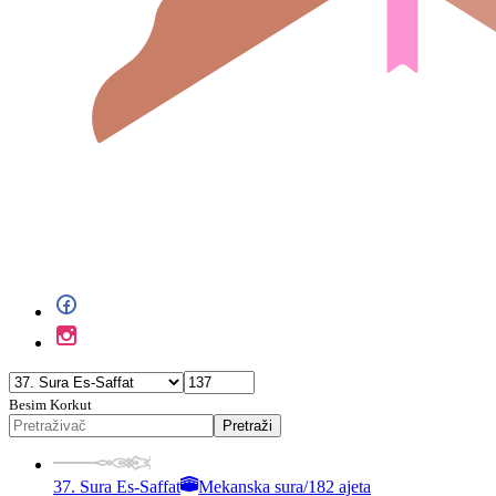
Besim Korkut
Pretraži
37. Sura Es-Saffat
Mekanska sura
/
182 ajeta