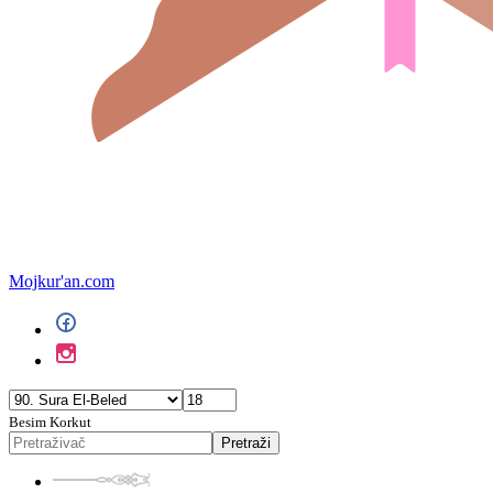
Mojkur'an.com
Besim Korkut
Pretraži