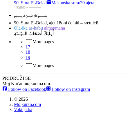
90. Sura El-Beled
Mekanska sura
/
20 ajeta
﷽
90. Sura El-Beled, ajet 18
oni će biti – sretnici!
Ola-ika
as-habu
almaymana
أُولَٰئِكَ أَصْحَابُ الْمَيْمَنَةِ
More pages
17
18
19
More pages
PRIDRUŽI SE
Moj Kur'an
mojkuran.com
Follow on Facebook
Follow on Instagram
©
2026
Mojkuran.com
Vaktija.ba