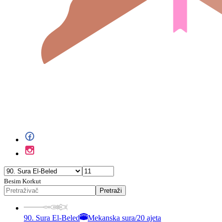
Besim Korkut
Pretraži
90. Sura El-Beled
Mekanska sura
/
20 ajeta