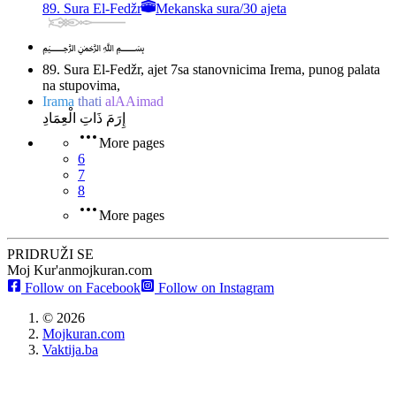
89. Sura El-Fedžr
Mekanska sura
/
30 ajeta
﷽
89. Sura El-Fedžr, ajet 7
sa stanovnicima Irema, punog palata
na stupovima,
Irama
thati
alAAimad
إِرَمَ ذَاتِ الْعِمَادِ
More pages
6
7
8
More pages
PRIDRUŽI SE
Moj Kur'an
mojkuran.com
Follow on Facebook
Follow on Instagram
©
2026
Mojkuran.com
Vaktija.ba