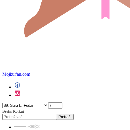
Mojkur'an.com
Besim Korkut
Pretraži