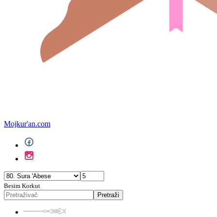
Mojkur'an.com
Besim Korkut
Pretraži