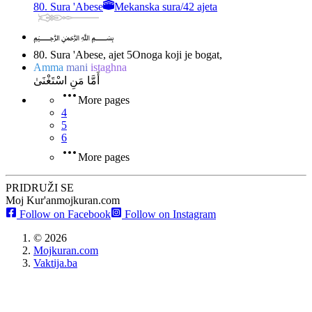
80. Sura 'Abese
Mekanska sura
/
42 ajeta
﷽
80. Sura 'Abese, ajet 5
Onoga koji je bogat,
Amma
mani
istaghna
أَمَّا مَنِ اسْتَغْنَىٰ
More pages
4
5
6
More pages
PRIDRUŽI SE
Moj Kur'an
mojkuran.com
Follow on Facebook
Follow on Instagram
©
2026
Mojkuran.com
Vaktija.ba