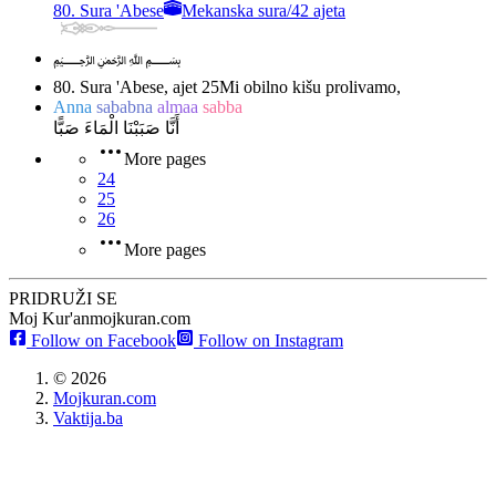
80. Sura 'Abese
Mekanska sura
/
42 ajeta
﷽
80. Sura 'Abese, ajet 25
Mi obilno kišu prolivamo,
Anna
sababna
almaa
sabba
أَنَّا صَبَبْنَا الْمَاءَ صَبًّا
More pages
24
25
26
More pages
PRIDRUŽI SE
Moj Kur'an
mojkuran.com
Follow on Facebook
Follow on Instagram
©
2026
Mojkuran.com
Vaktija.ba