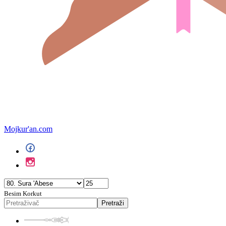
Mojkur'an.com
Besim Korkut
Pretraži