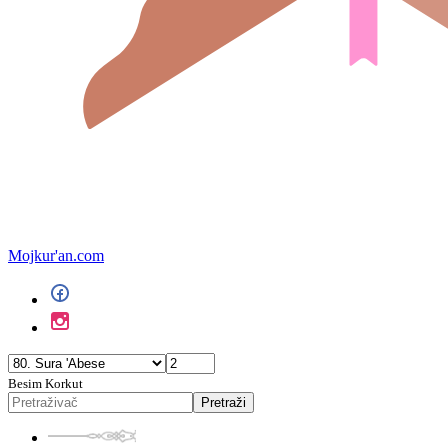
Mojkur'an.com
Besim Korkut
Pretraži