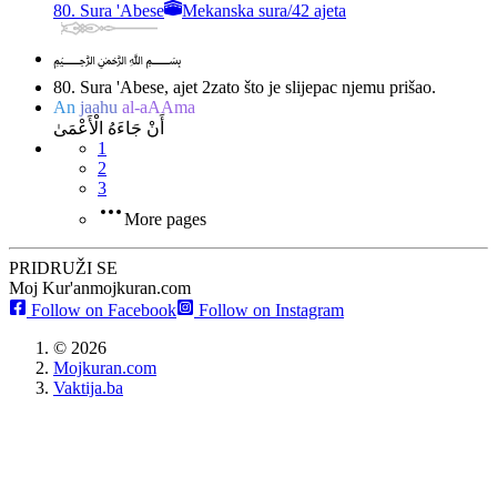
80. Sura 'Abese
Mekanska sura
/
42 ajeta
﷽
80. Sura 'Abese, ajet 2
zato što je slijepac njemu prišao.
An
jaahu
al-aAAma
أَنْ جَاءَهُ الْأَعْمَىٰ
1
2
3
More pages
PRIDRUŽI SE
Moj Kur'an
mojkuran.com
Follow on Facebook
Follow on Instagram
©
2026
Mojkuran.com
Vaktija.ba