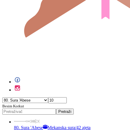
Besim Korkut
Pretraži
80. Sura 'Abese
Mekanska sura
/
42 ajeta