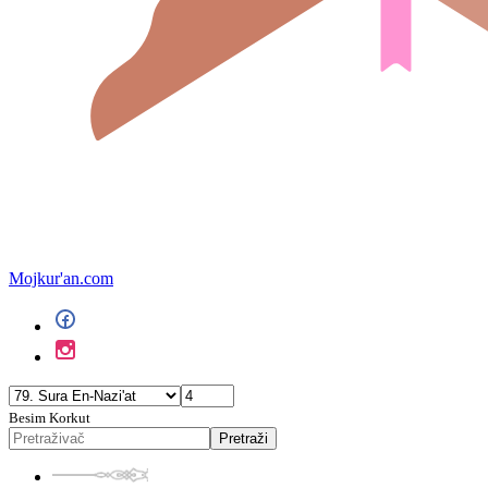
Mojkur'an.com
Besim Korkut
Pretraži