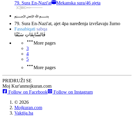
79. Sura En-Nazi'at
Mekanska sura
/
46 ajeta
﷽
79. Sura En-Nazi'at, ajet 4
pa naređenja izvršavaju žurno
Fassabiqati
sabqa
فَالسَّابِقَاتِ سَبْقًا
More pages
3
4
5
More pages
PRIDRUŽI SE
Moj Kur'an
mojkuran.com
Follow on Facebook
Follow on Instagram
©
2026
Mojkuran.com
Vaktija.ba