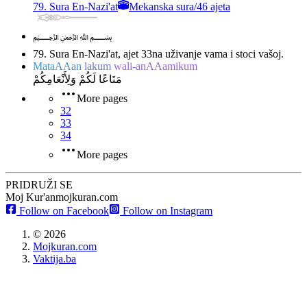
79. Sura En-Nazi'at
Mekanska sura
/
46 ajeta
﷽
79. Sura En-Nazi'at, ajet 33
na uživanje vama i stoci vašoj.
MataAAan
lakum
wali-anAAamikum
مَتَاعًا لَكُمْ وَلِأَنْعَامِكُمْ
More pages
32
33
34
More pages
PRIDRUŽI SE
Moj Kur'an
mojkuran.com
Follow on Facebook
Follow on Instagram
©
2026
Mojkuran.com
Vaktija.ba