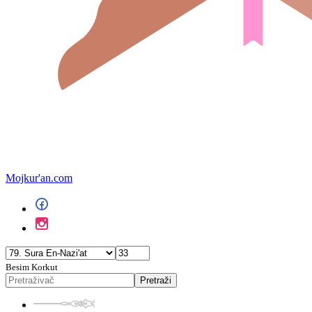
Mojkur'an.com
Besim Korkut
Pretraži