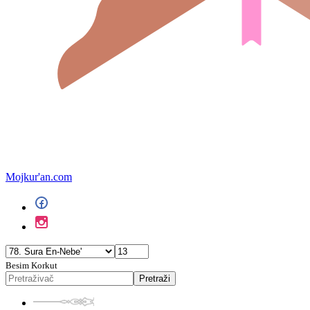
Mojkur'an.com
Besim Korkut
Pretraži