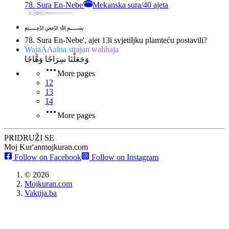
78. Sura En-Nebe'
Mekanska sura
/
40 ajeta
﷽
78. Sura En-Nebe', ajet 13
i svjetiljku plamteću postavili?
WajaAAalna
sirajan
wahhaja
وَجَعَلْنَا سِرَاجًا وَهَّاجًا
More pages
12
13
14
More pages
PRIDRUŽI SE
Moj Kur'an
mojkuran.com
Follow on Facebook
Follow on Instagram
©
2026
Mojkuran.com
Vaktija.ba