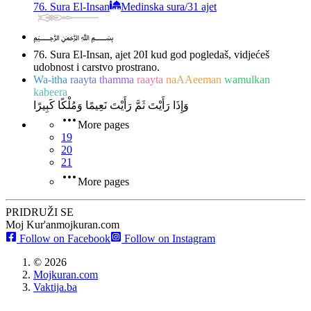
76. Sura El-Insan
Medinska sura
/
31 ajet
﷽
76. Sura El-Insan, ajet 20
I kud god pogledaš, vidjećeš
udobnost i carstvo prostrano.
Wa-itha
raayta
thamma
raayta
naAAeeman
wamulkan
kabeera
وَإِذَا رَأَيْتَ ثَمَّ رَأَيْتَ نَعِيمًا وَمُلْكًا كَبِيرًا
More pages
19
20
21
More pages
PRIDRUŽI SE
Moj Kur'an
mojkuran.com
Follow on Facebook
Follow on Instagram
©
2026
Mojkuran.com
Vaktija.ba