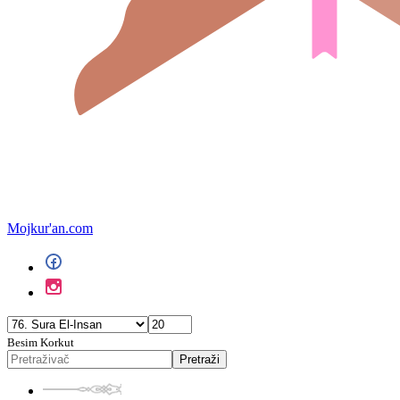
Mojkur'an.com
Besim Korkut
Pretraži