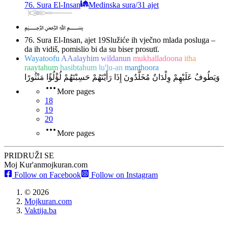
76. Sura El-Insan
Medinska sura
/
31 ajet
﷽
76. Sura El-Insan, ajet 19
Služiće ih vječno mlada posluga –
da ih vidiš, pomislio bi da su biser prosutī.
Wayatoofu
AAalayhim
wildanun
mukhalladoona
itha
raaytahum
hasibtahum
lu'lu-an
manthoora
وَيَطُوفُ عَلَيْهِمْ وِلْدَانٌ مُخَلَّدُونَ إِذَا رَأَيْتَهُمْ حَسِبْتَهُمْ لُؤْلُؤًا مَنْثُورًا
More pages
18
19
20
More pages
PRIDRUŽI SE
Moj Kur'an
mojkuran.com
Follow on Facebook
Follow on Instagram
©
2026
Mojkuran.com
Vaktija.ba