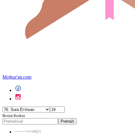
Mojkur'an.com
Besim Korkut
Pretraži