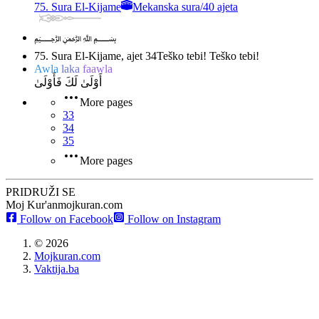
75. Sura El-Kijame
Mekanska sura
/
40 ajeta
﷽
75. Sura El-Kijame, ajet 34
Teško tebi! Teško tebi!
Awla
laka
faawla
أَوْلَىٰ لَكَ فَأَوْلَىٰ
More pages
33
34
35
More pages
PRIDRUŽI SE
Moj Kur'an
mojkuran.com
Follow on Facebook
Follow on Instagram
©
2026
Mojkuran.com
Vaktija.ba