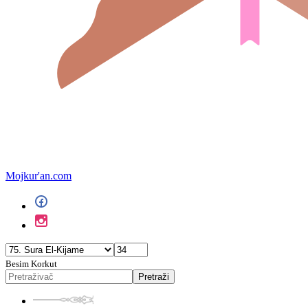
Mojkur'an.com
Besim Korkut
Pretraži