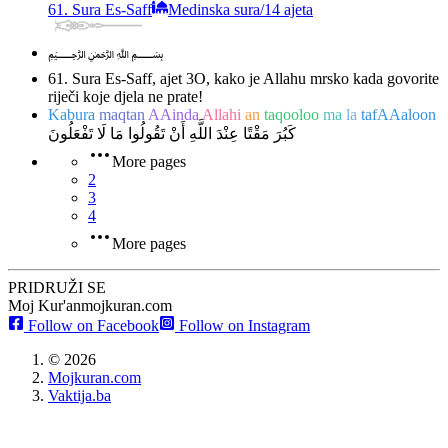
61. Sura Es-Saff
Medinska sura
/
14 ajeta
﷽
61. Sura Es-Saff, ajet 3
O, kako je Allahu mrsko kada govorite
riječi koje djela ne prate!
Kabura
maqtan
AAinda
Allahi
an
taqooloo
ma
la
tafAAaloon
كَبُرَ مَقْتًا عِنْدَ اللَّهِ أَنْ تَقُولُوا مَا لَا تَفْعَلُونَ
More pages
2
3
4
More pages
PRIDRUŽI SE
Moj Kur'an
mojkuran.com
Follow on Facebook
Follow on Instagram
©
2026
Mojkuran.com
Vaktija.ba