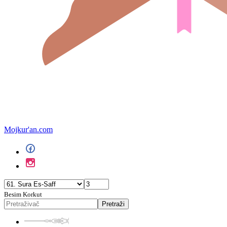
Mojkur'an.com
Besim Korkut
Pretraži