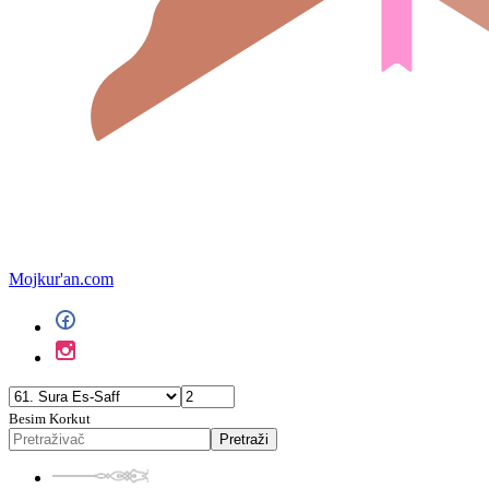
Mojkur'an.com
Besim Korkut
Pretraži