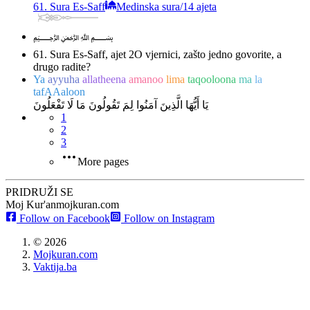
61. Sura Es-Saff
Medinska sura
/
14 ajeta
﷽
61. Sura Es-Saff, ajet 2
O vjernici, zašto jedno govorite, a
drugo radite?
Ya
ayyuha
allatheena
amanoo
lima
taqooloona
ma
la
tafAAaloon
يَا أَيُّهَا الَّذِينَ آمَنُوا لِمَ تَقُولُونَ مَا لَا تَفْعَلُونَ
1
2
3
More pages
PRIDRUŽI SE
Moj Kur'an
mojkuran.com
Follow on Facebook
Follow on Instagram
©
2026
Mojkuran.com
Vaktija.ba