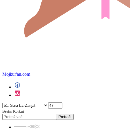
Mojkur'an.com
Besim Korkut
Pretraži