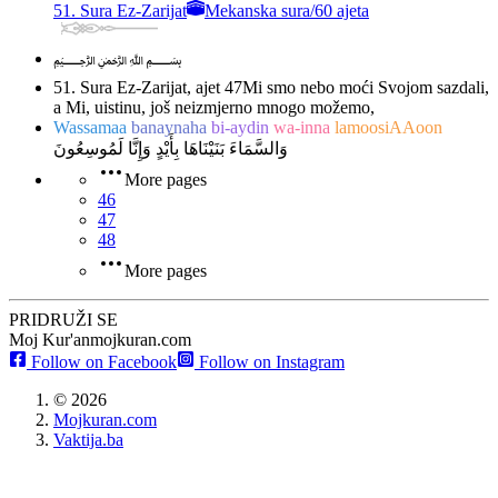
51. Sura Ez-Zarijat
Mekanska sura
/
60 ajeta
﷽
51. Sura Ez-Zarijat, ajet 47
Mi smo nebo moći Svojom sazdali,
a Mi, uistinu, još neizmjerno mnogo možemo,
Wassamaa
banaynaha
bi-aydin
wa-inna
lamoosiAAoon
وَالسَّمَاءَ بَنَيْنَاهَا بِأَيْدٍ وَإِنَّا لَمُوسِعُونَ
More pages
46
47
48
More pages
PRIDRUŽI SE
Moj Kur'an
mojkuran.com
Follow on Facebook
Follow on Instagram
©
2026
Mojkuran.com
Vaktija.ba