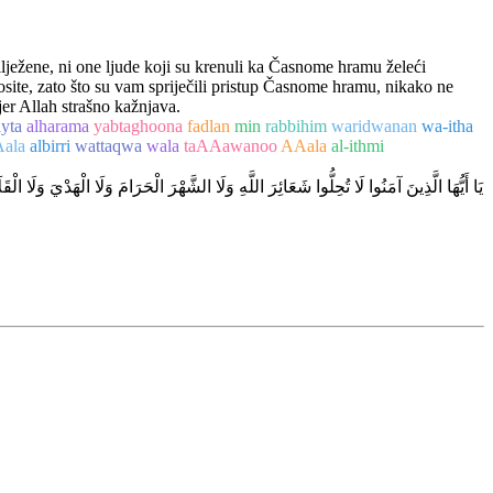
lježene, ni one ljude koji su krenuli ka Časnome hramu želeći
ite, zato što su vam spriječili pristup Časnome hramu, nikako ne
 jer Allah strašno kažnjava.
ayta
alharama
yabtaghoona
fadlan
min
rabbihim
waridwanan
wa-itha
ala
albirri
wattaqwa
wala
taAAawanoo
AAala
al-ithmi
يَا أَيُّهَا الَّذِينَ آمَنُوا لَا تُحِلُّوا شَعَائِرَ اللَّهِ وَلَا الشَّهْرَ الْحَرَامَ وَلَا الْهَدْيَ وَلَا