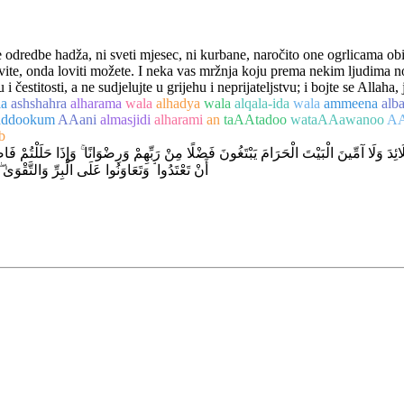
 odredbe hadža, ni sveti mjesec, ni kurbane, naročito one ogrlicama obi
te, onda loviti možete. I neka vas mržnja koju prema nekim ljudima nos
stitosti, a ne sudjelujte u grijehu i neprijateljstvu; i bojte se Allaha,
la
ashshahra
alharama
wala
alhadya
wala
alqala-ida
wala
ammeena
alb
addookum
AAani
almasjidi
alharami
an
taAAtadoo
wataAAawanoo
AA
b
 الْقَلَائِدَ وَلَا آمِّينَ الْبَيْتَ الْحَرَامَ يَبْتَغُونَ فَضْلًا مِنْ رَبِّهِمْ وَرِضْوَانًا ۚ وَإِذَا حَلَلْ
أَنْ تَعْتَدُوا ۘ وَتَعَاوَنُوا عَلَى الْبِرِّ وَالتَّقْوَىٰ ۖ