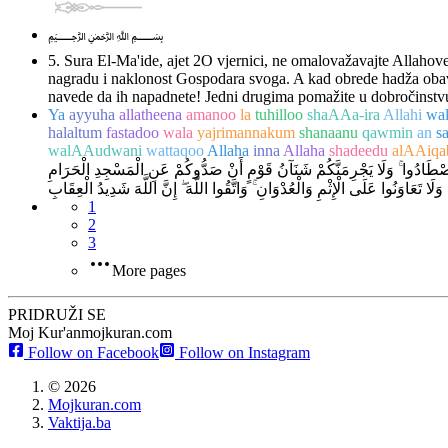
﷽
5. Sura El-Ma'ide, ajet 2
O vjernici, ne omalovažavajte Allahove
nagradu i naklonost Gospodara svoga. A kad obrede hadža obavi
navede da ih napadnete! Jedni drugima pomažite u dobročinstvu i če
Ya
ayyuha
allatheena
amanoo
la
tuhilloo
shaAAa-ira
Allahi
wa
halaltum
fastadoo
wala
yajrimannakum
shanaanu
qawmin
an
s
walAAudwani
wattaqoo
Allaha
inna
Allaha
shadeedu
alAAiqa
تُمْ فَاصْطَادُوا ۚ وَلَا يَجْرِمَنَّكُمْ شَنَآنُ قَوْمٍ أَنْ صَدُّوكُمْ عَنِ الْمَسْجِدِ الْحَرَامِ
 وَلَا تَعَاوَنُوا عَلَى الْإِثْمِ وَالْعُدْوَانِ ۚ وَاتَّقُوا اللَّهَ ۖ إِنَّ اللَّهَ شَدِيدُ الْعِقَابِ
1
2
3
More pages
PRIDRUŽI SE
Moj Kur'an
mojkuran.com
Follow on Facebook
Follow on Instagram
©
2026
Mojkuran.com
Vaktija.ba