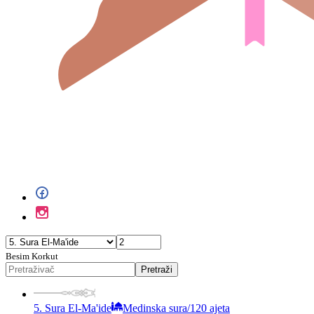
Besim Korkut
Pretraži
5. Sura El-Ma'ide
Medinska sura
/
120 ajeta