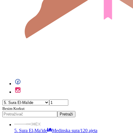
Besim Korkut
Pretraži
5. Sura El-Ma'ide
Medinska sura
/
120 ajeta