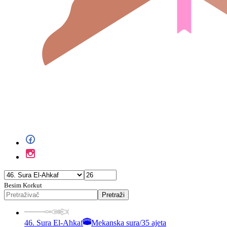
Besim Korkut
Pretraži
46. Sura El-Ahkaf
Mekanska sura
/
35 ajeta