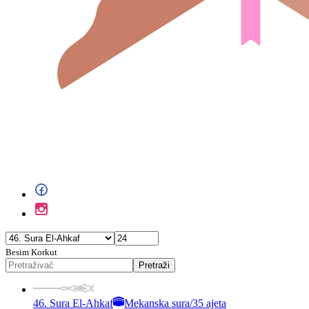
Besim Korkut
Pretraži
46. Sura El-Ahkaf
Mekanska sura
/
35 ajeta