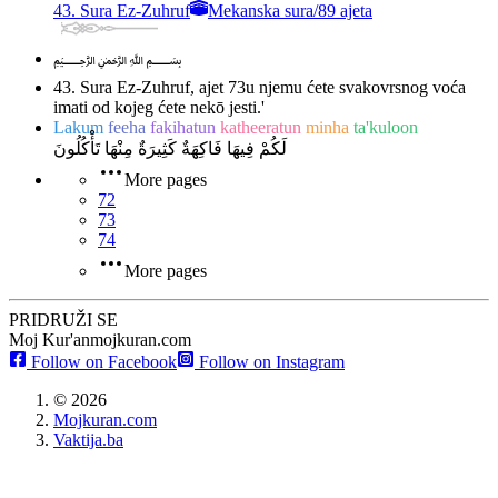
43. Sura Ez-Zuhruf
Mekanska sura
/
89 ajeta
﷽
43. Sura Ez-Zuhruf, ajet 73
u njemu ćete svakovrsnog voća
imati od kojeg ćete nekō jesti.'
Lakum
feeha
fakihatun
katheeratun
minha
ta'kuloon
لَكُمْ فِيهَا فَاكِهَةٌ كَثِيرَةٌ مِنْهَا تَأْكُلُونَ
More pages
72
73
74
More pages
PRIDRUŽI SE
Moj Kur'an
mojkuran.com
Follow on Facebook
Follow on Instagram
©
2026
Mojkuran.com
Vaktija.ba