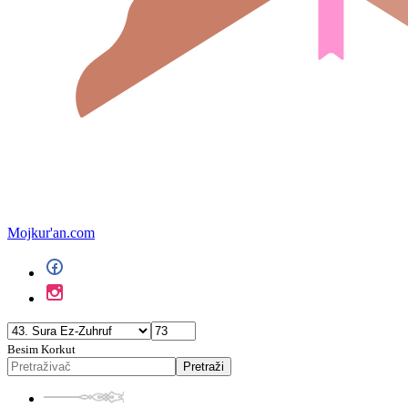
Mojkur'an.com
Besim Korkut
Pretraži