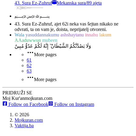
43. Sura Ez-Zuhruf
Mekanska sura
/
89 ajeta
﷽
43. Sura Ez-Zuhruf, ajet 62
i neka vas šejtan nikako ne
odvrati, ta on vam je, doista, neprijatelj otvoreni.
Wala
yasuddannakumu
ashshaytanu
innahu
lakum
AAaduwwun
mubeen
وَلَا يَصُدَّنَّكُمُ الشَّيْطَانُ ۖ إِنَّهُ لَكُمْ عَدُوٌّ مُبِينٌ
More pages
61
62
63
More pages
PRIDRUŽI SE
Moj Kur'an
mojkuran.com
Follow on Facebook
Follow on Instagram
©
2026
Mojkuran.com
Vaktija.ba