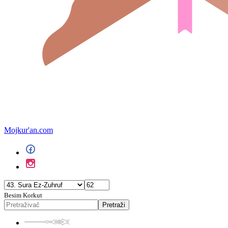
Mojkur'an.com
Besim Korkut
Pretraži