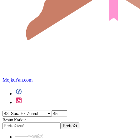
Mojkur'an.com
Besim Korkut
Pretraži