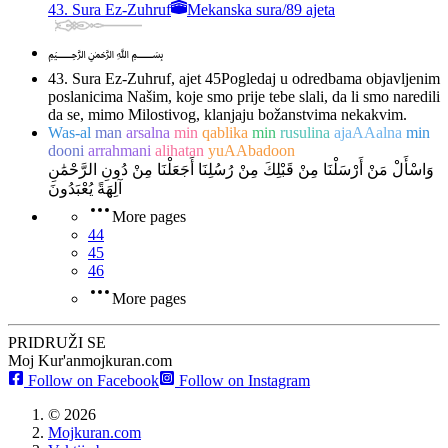
43. Sura Ez-Zuhruf
Mekanska sura
/
89 ajeta
﷽
43. Sura Ez-Zuhruf, ajet 45
Pogledaj u odredbama objavljenim
poslanicima Našim, koje smo prije tebe slali, da li smo naredili
da se, mimo Milostivog, klanjaju božanstvima nekakvim.
Was-al
man
arsalna
min
qablika
min
rusulina
ajaAAalna
min
dooni
arrahmani
alihatan
yuAAbadoon
وَاسْأَلْ مَنْ أَرْسَلْنَا مِنْ قَبْلِكَ مِنْ رُسُلِنَا أَجَعَلْنَا مِنْ دُونِ الرَّحْمَٰنِ
آلِهَةً يُعْبَدُونَ
More pages
44
45
46
More pages
PRIDRUŽI SE
Moj Kur'an
mojkuran.com
Follow on Facebook
Follow on Instagram
©
2026
Mojkuran.com