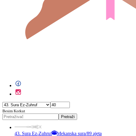
Besim Korkut
Pretraži
43. Sura Ez-Zuhruf
Mekanska sura
/
89 ajeta