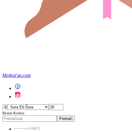
Mojkur'an.com
Besim Korkut
Pretraži