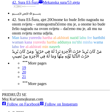
42. Sura Eš-Šura
Mekanska sura
/
53 ajeta
﷽
42. Sura Eš-Šura, ajet 20
Onome ko bude želio nagradu na
onom svijetu – umnogostručićemo mu je, a onome ko bude
želio nagradu na ovom svijetu – daćemo mu je, ali mu na
onom svijetu nema udjela.
Man
kana
yureedu
hartha
al-akhirati
nazid
lahu
fee
harthihi
waman
kana
yureedu
hartha
addunya
nu'tihi
minha
wama
lahu
fee
al-akhirati
min
naseeb
مَنْ كَانَ يُرِيدُ حَرْثَ الْآخِرَةِ نَزِدْ لَهُ فِي حَرْثِهِ ۖ وَمَنْ كَانَ يُرِيدُ
حَرْثَ الدُّنْيَا نُؤْتِهِ مِنْهَا وَمَا لَهُ فِي الْآخِرَةِ مِنْ نَصِيبٍ
More pages
19
20
21
More pages
PRIDRUŽI SE
Moj Kur'an
mojkuran.com
Follow on Facebook
Follow on Instagram