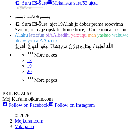
42. Sura Eš-Šura
Mekanska sura
/
53 ajeta
﷽
42. Sura Eš-Šura, ajet 19
Allah je dobar prema robovima
Svojim; on daje opskrbu kome hoće, i On je moćan i silan.
Allahu
lateefun
biAAibadihi
yarzuqu
man
yashao
wahuwa
alqawiyyu
alAAazeez
اللَّهُ لَطِيفٌ بِعِبَادِهِ يَرْزُقُ مَنْ يَشَاءُ ۖ وَهُوَ الْقَوِيُّ الْعَزِيزُ
More pages
18
19
20
More pages
PRIDRUŽI SE
Moj Kur'an
mojkuran.com
Follow on Facebook
Follow on Instagram
©
2026
Mojkuran.com
Vaktija.ba