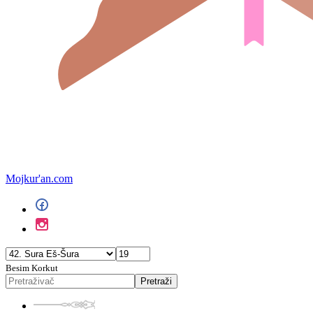
Mojkur'an.com
Besim Korkut
Pretraži