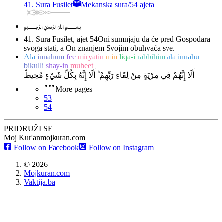
41. Sura Fusilet
Mekanska sura
/
54 ajeta
﷽
41. Sura Fusilet, ajet 54
Oni sumnjaju da će pred Gospodara
svoga stati, a On znanjem Svojim obuhvaća sve.
Ala
innahum
fee
miryatin
min
liqa-i
rabbihim
ala
innahu
bikulli
shay-in
muheet
أَلَا إِنَّهُمْ فِي مِرْيَةٍ مِنْ لِقَاءِ رَبِّهِمْ ۗ أَلَا إِنَّهُ بِكُلِّ شَيْءٍ مُحِيطٌ
More pages
53
54
PRIDRUŽI SE
Moj Kur'an
mojkuran.com
Follow on Facebook
Follow on Instagram
©
2026
Mojkuran.com
Vaktija.ba