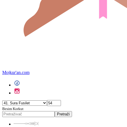
Mojkur'an.com
Besim Korkut
Pretraži