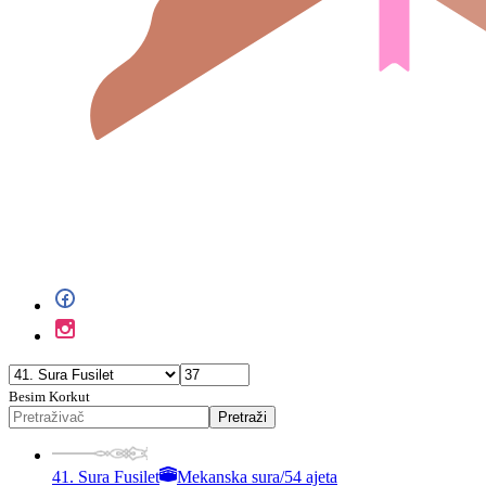
Besim Korkut
Pretraži
41. Sura Fusilet
Mekanska sura
/
54 ajeta