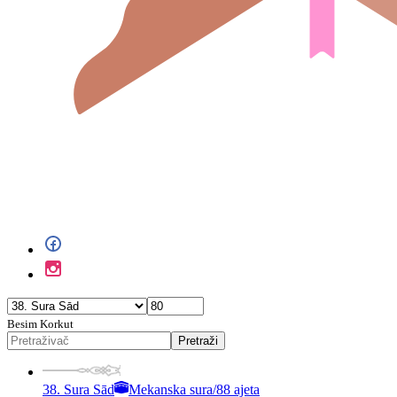
Besim Korkut
Pretraži
38. Sura Sād
Mekanska sura
/
88 ajeta