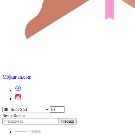
Mojkur'an.com
Besim Korkut
Pretraži