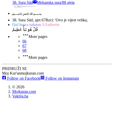
38. Sura Sād
Mekanska sura
/
88 ajeta
﷽
38. Sura Sād, ajet 67
Reci: 'Ovo je vijest velika,
Qul
huwa
nabaon
AAatheem
قُلْ هُوَ نَبَأٌ عَظِيمٌ
More pages
66
67
68
More pages
PRIDRUŽI SE
Moj Kur'an
mojkuran.com
Follow on Facebook
Follow on Instagram
©
2026
Mojkuran.com
Vaktija.ba