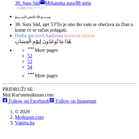
38. Sura Sād
Mekanska sura
/
88 ajeta
﷽
38. Sura Sād, ajet 53
'To je ono što vam se obećava za Dan u
kome će se račun polagati;
Hatha
ma
tooAAadoona
liyawmi
alhisab
هَٰذَا مَا تُوعَدُونَ لِيَوْمِ الْحِسَابِ
More pages
52
53
54
More pages
PRIDRUŽI SE
Moj Kur'an
mojkuran.com
Follow on Facebook
Follow on Instagram
©
2026
Mojkuran.com
Vaktija.ba