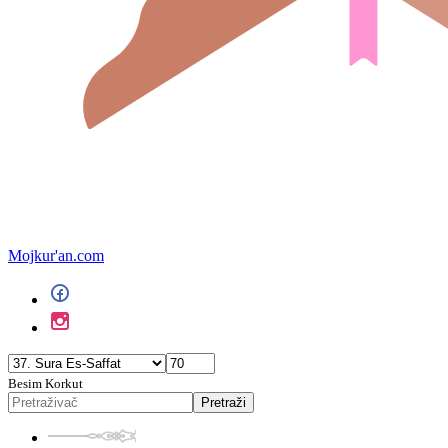
Mojkur'an.com
Besim Korkut
Pretraži