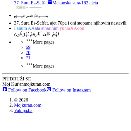
37. Sura Es-Saffat
Mekanska sura
/
182 ajeta
﷽
37. Sura Es-Saffat, ajet 70
pa i oni stopama njihovim nastavili,
Fahum
AAala
atharihim
yuhraAAoon
فَهُمْ عَلَىٰ آثَارِهِمْ يُهْرَعُونَ
More pages
69
70
71
More pages
PRIDRUŽI SE
Moj Kur'an
mojkuran.com
Follow on Facebook
Follow on Instagram
©
2026
Mojkuran.com
Vaktija.ba