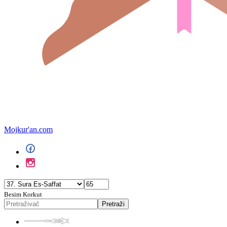
Mojkur'an.com
Besim Korkut
Pretraži