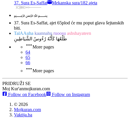
37. Sura Es-Saffat
Mekanska sura
/
182 ajeta
﷽
37. Sura Es-Saffat, ajet 65
plod će mu poput glava šejtanskih
biti.
TalAAuha
kaannahu
ruoosu
ashshayateen
طَلْعُهَا كَأَنَّهُ رُءُوسُ الشَّيَاطِينِ
More pages
64
65
66
More pages
PRIDRUŽI SE
Moj Kur'an
mojkuran.com
Follow on Facebook
Follow on Instagram
©
2026
Mojkuran.com
Vaktija.ba