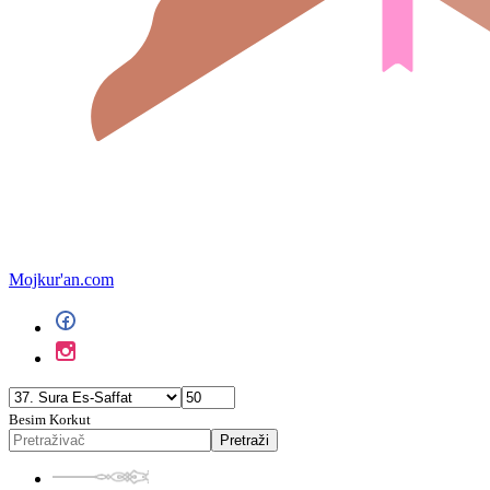
Mojkur'an.com
Besim Korkut
Pretraži