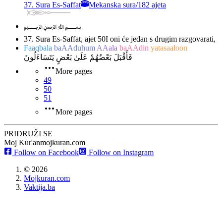
37. Sura Es-Saffat
Mekanska sura
/
182 ajeta
﷽
37. Sura Es-Saffat, ajet 50
I oni će jedan s drugim razgovarati,
Faaqbala
baAAduhum
AAala
baAAdin
yatasaaloon
فَأَقْبَلَ بَعْضُهُمْ عَلَىٰ بَعْضٍ يَتَسَاءَلُونَ
More pages
49
50
51
More pages
PRIDRUŽI SE
Moj Kur'an
mojkuran.com
Follow on Facebook
Follow on Instagram
©
2026
Mojkuran.com
Vaktija.ba