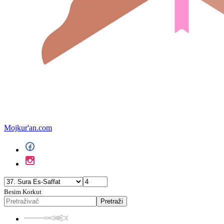
Mojkur'an.com
Besim Korkut
Pretraži