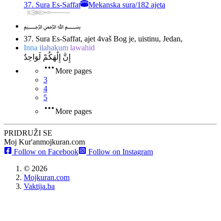
37. Sura Es-Saffat
Mekanska sura
/
182 ajeta
﷽
37. Sura Es-Saffat, ajet 4
vaš Bog je, uistinu, Jedan,
Inna
ilahakum
lawahid
إِنَّ إِلَٰهَكُمْ لَوَاحِدٌ
More pages
3
4
5
More pages
PRIDRUŽI SE
Moj Kur'an
mojkuran.com
Follow on Facebook
Follow on Instagram
©
2026
Mojkuran.com
Vaktija.ba