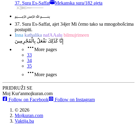
37. Sura Es-Saffat
Mekanska sura
/
182 ajeta
﷽
37. Sura Es-Saffat, ajet 34
jer Mi ćemo tako sa mnogobošcima
postupiti.
Inna
kathalika
nafAAalu
bilmujrimeen
إِنَّا كَذَٰلِكَ نَفْعَلُ بِالْمُجْرِمِينَ
More pages
33
34
35
More pages
PRIDRUŽI SE
Moj Kur'an
mojkuran.com
Follow on Facebook
Follow on Instagram
©
2026
Mojkuran.com
Vaktija.ba