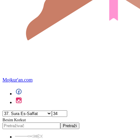
Mojkur'an.com
Besim Korkut
Pretraži